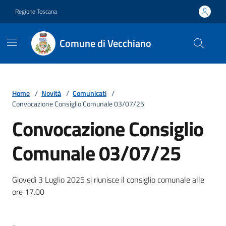
Vai ai contenuti
Vai al footer
Regione Toscana
Comune di Vecchiano
Home
/
Novità
/
Comunicati
/
Convocazione Consiglio Comunale 03/07/25
Convocazione Consiglio
Comunale 03/07/25
Dettagli della notizia
Giovedì 3 Luglio 2025 si riunisce il consiglio comunale alle
ore 17.00