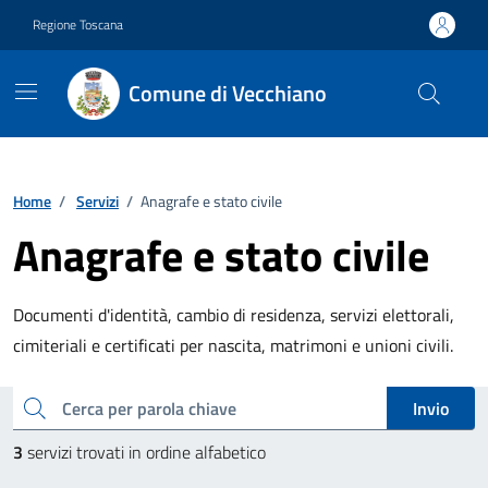
Vai ai contenuti
Vai al footer
Regione Toscana
Comune di Vecchiano
Home
/
Servizi
/
Anagrafe e stato civile
Anagrafe e stato civile
Documenti d'identità, cambio di residenza, servizi elettorali,
cimiteriali e certificati per nascita, matrimoni e unioni civili.
Esplora tutti i servizi
cerca
Invio
3
servizi trovati in ordine alfabetico