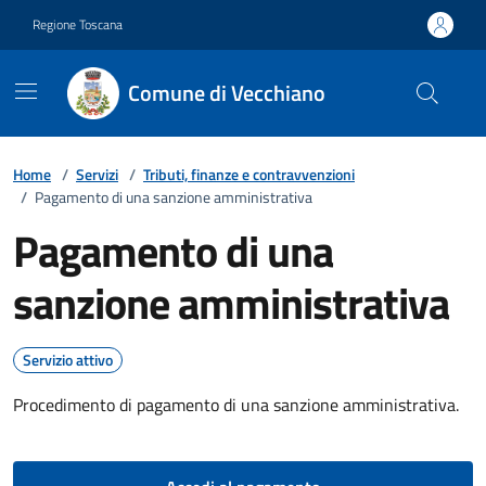
Vai ai contenuti
Vai al footer
Regione Toscana
Comune di Vecchiano
Home
/
Servizi
/
Tributi, finanze e contravvenzioni
/
Pagamento di una sanzione amministrativa
Pagamento di una
sanzione amministrativa
Servizio attivo
Procedimento di pagamento di una sanzione amministrativa.