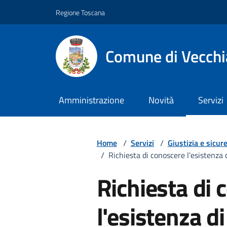
Vai ai contenuti
Vai al footer
Regione Toscana
Comune di Vecch
Amministrazione
Novità
Servizi
Home
/
Servizi
/
Giustizia e sicur
/
Richiesta di conoscere l'esistenza
Richiesta di 
l'esistenza d