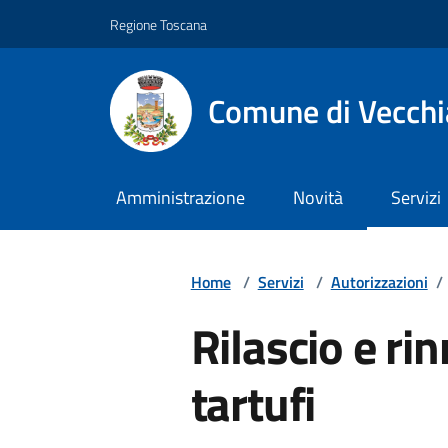
Vai ai contenuti
Vai al footer
Regione Toscana
Comune di Vecch
Amministrazione
Novità
Servizi
Home
/
Servizi
/
Autorizzazioni
/
Rilascio e ri
tartufi