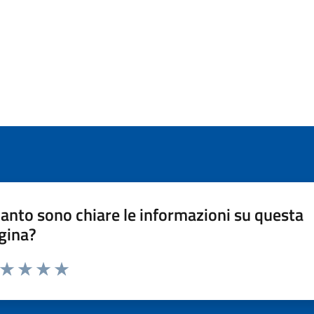
anto sono chiare le informazioni su questa
gina?
a da 1 a 5 stelle la pagina
ta 1 stelle su 5
Valuta 2 stelle su 5
Valuta 3 stelle su 5
Valuta 4 stelle su 5
Valuta 5 stelle su 5