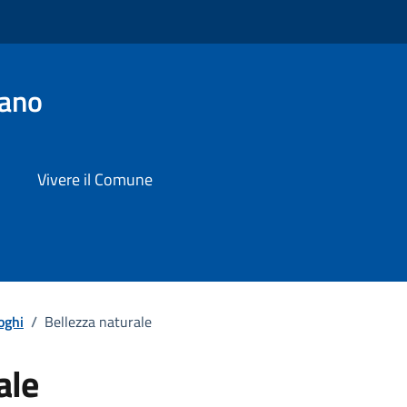
iano
Vivere il Comune
oghi
/
Bellezza naturale
ale