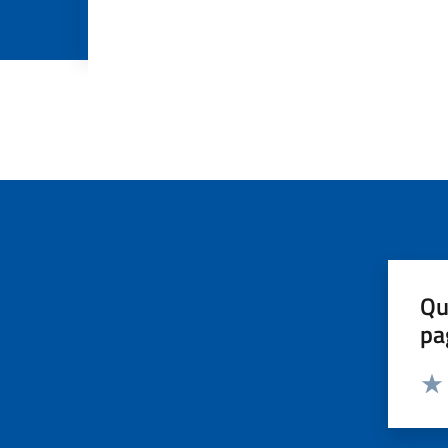
Qu
pa
Valut
Valu