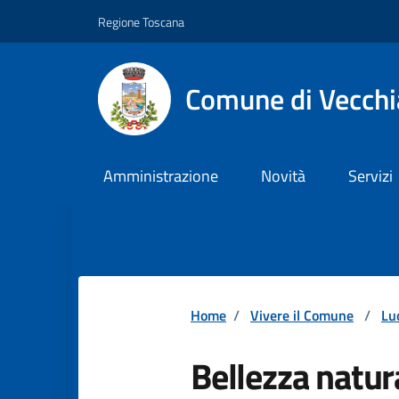
Vai ai contenuti
Vai al footer
Regione Toscana
Comune di Vecch
Amministrazione
Novità
Servizi
Home
/
Vivere il Comune
/
Lu
Bellezza natur