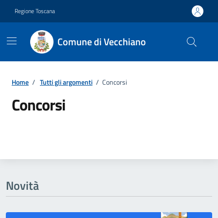
Vai ai contenuti
Vai al footer
Regione Toscana
Comune di Vecchiano
Home
/
Tutti gli argomenti
/
Concorsi
Concorsi
Dettagli della notizia
Novità