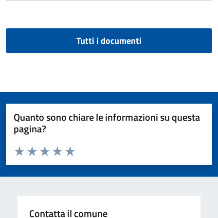
Tutti i documenti
Quanto sono chiare le informazioni su questa
pagina?
Valuta da 1 a 5 stelle la pagina
Valuta 1 stelle su 5
Valuta 2 stelle su 5
Valuta 3 stelle su 5
Valuta 4 stelle su 5
Valuta 5 stelle su 5
Contatta il comune